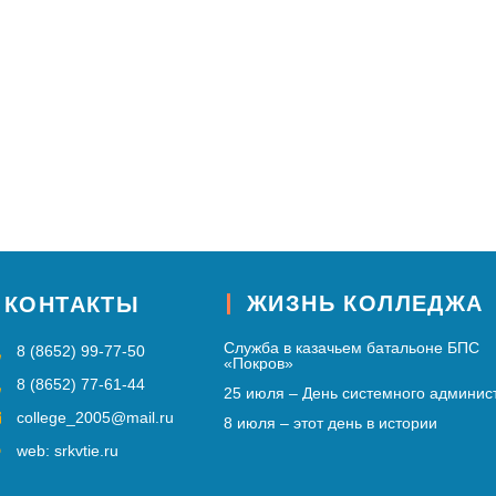
ЖИЗНЬ КОЛЛЕДЖА
КОНТАКТЫ
Служба в казачьем батальоне БПС
8 (8652) 99-77-50
«Покров»
8 (8652) 77-61-44
25 июля – День системного админис
college_2005@mail.ru
8 июля – этот день в истории
web: srkvtie.ru